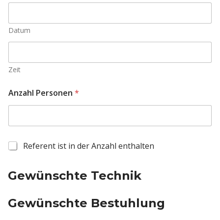
t
ä
g
Datum
i
g
e
V
e
Zeit
r
a
Anzahl Personen
*
n
s
t
a
l
t
R
Referent ist in der Anzahl enthalten
u
e
n
f
g
e
Gewünschte Technik
r
e
Gewünschte Bestuhlung
n
t