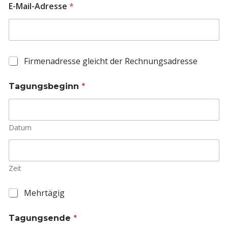
E-Mail-Adresse
*
F
Firmenadresse gleicht der Rechnungsadresse
i
r
Tagungsbeginn
*
m
e
n
a
Datum
d
r
e
s
s
Zeit
e
M
Mehrtägig
e
h
Tagungsende
*
r